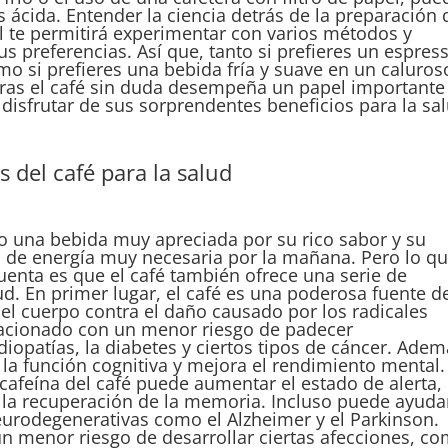
ácida. Entender la ciencia detrás de la preparación 
al te permitirá experimentar con varios métodos y
us preferencias. Así que, tanto si prefieres un espres
o si prefieres una bebida fría y suave en un caluros
aras el café sin duda desempeña un papel importante
y disfrutar de sus sorprendentes beneficios para la sa
 del café para la salud
o una bebida muy apreciada por su rico sabor y su
 de energía muy necesaria por la mañana. Pero lo q
enta es que el café también ofrece una serie de
ud. En primer lugar, el café es una poderosa fuente d
el cuerpo contra el daño causado por los radicales
elacionado con un menor riesgo de padecer
opatías, la diabetes y ciertos tipos de cáncer. Adem
 la función cognitiva y mejora el rendimiento mental.
afeína del café puede aumentar el estado de alerta,
 la recuperación de la memoria. Incluso puede ayuda
eurodegenerativas como el Alzheimer y el Parkinson.
n menor riesgo de desarrollar ciertas afecciones, c