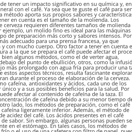
de tener un impacto significativo en su química y, en
neral con el café. Ya sea que te guste el café para ser
da método aporta sus propios sabores y característica
tener en cuenta es el tamaño de la molienda. Los
e cerveza requieren diferentes tamaños de molienda
r ejemplo, un molido fino es ideal para las máquinas
mpo de preparación más corto y sabores intensos. Por
 más adecuado para una prensa francesa, ya que
 y con mucho cuerpo. Otro factor a tener en cuenta 
ura a la que se prepara el café puede afectar el proc
Si bien algunos métodos, como el de verter agua,
debajo del punto de ebullición, otros, como la infusi
ojo más prolongado con agua fría para producir una t
 estos aspectos técnicos, resulta fascinante explora
an durante el proceso de elaboración de la cerveza. 
o cafeína, antioxidantes y ácidos, cada uno de los
r único y a sus posibles beneficios para la salud. Por
ede afectar al contenido de cafeína de la taza. El
oncentración de cafeína debido a su menor tiempo d
 otro lado, los métodos de preparación, como el café
 cafeína ligeramente inferior. Además, el método de
de acidez del café. Los ácidos presentes en el café
d de sabor. Sin embargo, algunas personas pueden se
tante en el estómago. En tales casos, los métodos de
río o el uso de una cafetera con filtro de papel, pu