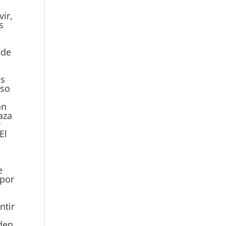
vir,
s
 de
es
eso
ón
aza
r
El
e
 por
ntir
eden