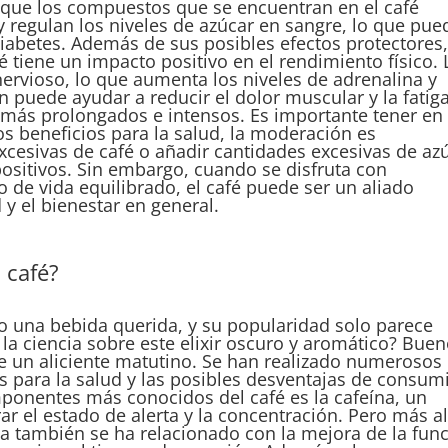
o que los compuestos que se encuentran en el café
 y regulan los niveles de azúcar en sangre, lo que pue
diabetes. Además de sus posibles efectos protectores
 tiene un impacto positivo en el rendimiento físico. 
nervioso, lo que aumenta los niveles de adrenalina y
 puede ayudar a reducir el dolor muscular y la fatiga
 más prolongados e intensos. Es importante tener en
tos beneficios para la salud, la moderación es
cesivas de café o añadir cantidades excesivas de az
ositivos. Sin embargo, cuando se disfruta con
 de vida equilibrado, el café puede ser un aliado
y el bienestar en general.
l café?
o una bebida querida, y su popularidad solo parece
 la ciencia sobre este elixir oscuro y aromático? Buen
e un aliciente matutino. Se han realizado numerosos
s para la salud y las posibles desventajas de consum
mponentes más conocidos del café es la cafeína, un
r el estado de alerta y la concentración. Pero más al
ína también se ha relacionado con la mejora de la fun