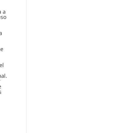
a a
eso
a
ue
el
nal.
r
e
s