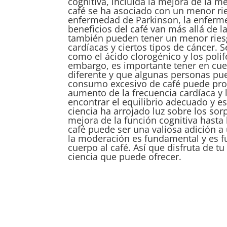
cognitiva, incluida la mejora de la 
café se ha asociado con un menor ri
enfermedad de Parkinson, la enferme
beneficios del café van más allá de l
también pueden tener un menor riesg
cardíacas y ciertos tipos de cáncer. S
como el ácido clorogénico y los polif
embargo, es importante tener en cue
diferente y que algunas personas pue
consumo excesivo de café puede prov
aumento de la frecuencia cardíaca y 
encontrar el equilibrio adecuado y es
ciencia ha arrojado luz sobre los sor
mejora de la función cognitiva hasta
café puede ser una valiosa adición a 
la moderación es fundamental y es fu
cuerpo al café. Así que disfruta de t
ciencia que puede ofrecer.