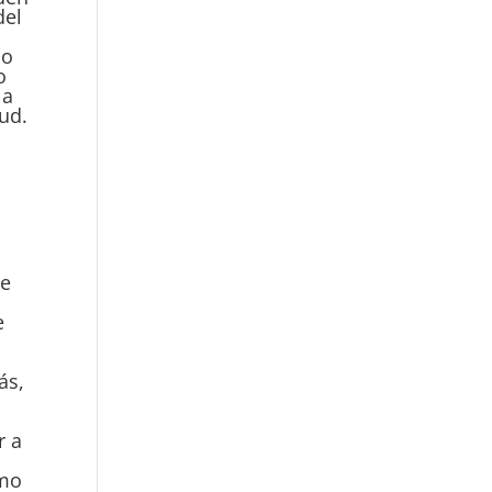
del
so
o
 a
lud.
ue
e
ás,
r a
omo