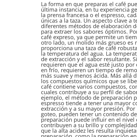
La forma en que preparas el café pue
última instancia, en tu experiencia ge
la prensa francesa o el espresso, ca
únicas a la taza. Un aspecto clave a 
diferentes métodos de elaboración d
para extraer los sabores óptimos. Po
café expreso, ya que permite un tie
otro lado, un molido más grueso es
proporciona una taza de café robusta
la temperatura del agua. La temperat
de extracción y el sabor resultante. 
requieren que el agua esté justo por 
en frío, requieren un tiempo de rem
más suave y menos ácida. Más allá de
los compuestos químicos que se liber
café contiene varios compuestos, com
cuales contribuye a su perfil de sabo
ejemplo, el método de preparación pu
espresso tiende a tener una mayor c
extracción y a su mayor presión. Por
goteo, pueden tener un contenido de
preparación puede influir en el nivel 
contribuyen a su brillo y complejida
que la alta acidez les resulta inquie
preparación, como la preparación en f