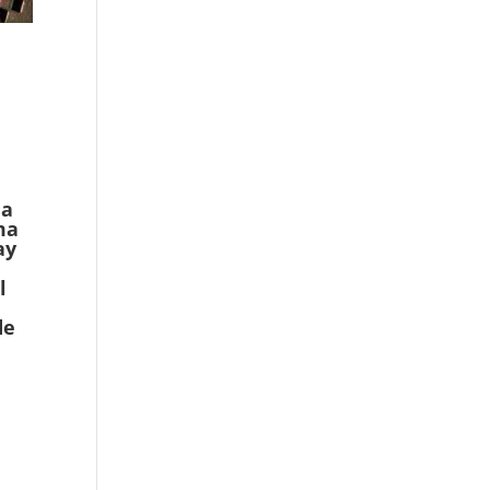
da
ma
ay
l
de