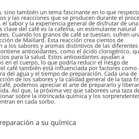
a, sino también un tema fascinante en lo que respect
s y las reacciones que se producen durante el proc
el sabor y la experiencia general de disfrutar de una
clave del café es la cafeína, un estimulante natural
tes. Cuando los granos de café se tuestan, sufren un
ión de Maillard. Esta reacción crea cientos de
 a los sabores y aromas distintivos de las diferentes
contiene antioxidantes, como el ácido clorogénico, q
cios para la salud. Estos antioxidantes ayudan a
os en el cuerpo, lo que podría reducir el riesgo de
l café también está influenciada por factores como 
ra del agua y el tiempo de preparación. Cada una de
cción de los sabores y la calidad general de la taza fi
café, podemos apreciar el arte de prepararlo y libera
bida. Así que, la próxima vez que saborees una taza d
ionar sobre la intrincada química y los sorprendente
entran en cada sorbo.
reparación a su química