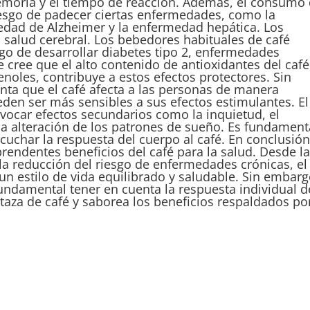
memoria y el tiempo de reacción. Además, el consumo
esgo de padecer ciertas enfermedades, como la
dad de Alzheimer y la enfermedad hepática. Los
a salud cerebral. Los bebedores habituales de café
o de desarrollar diabetes tipo 2, enfermedades
e cree que el alto contenido de antioxidantes del café
enoles, contribuye a estos efectos protectores. Sin
nta que el café afecta a las personas de manera
den ser más sensibles a sus efectos estimulantes. El
ocar efectos secundarios como la inquietud, el
la alteración de los patrones de sueño. Es fundament
cuchar la respuesta del cuerpo al café. En conclusión
prendentes beneficios del café para la salud. Desde l
 la reducción del riesgo de enfermedades crónicas, el
un estilo de vida equilibrado y saludable. Sin embarg
ndamental tener en cuenta la respuesta individual d
u taza de café y saborea los beneficios respaldados por