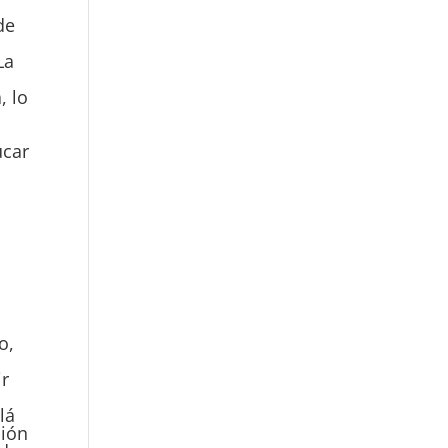
de
,
La
, lo
úcar
o,
ir
lá
ción